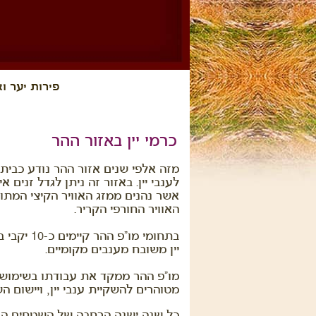
פירות יער וא
כרמי יין באזור ההר
מזה אלפי שנים אזור ההר נודע כבית ג
לענבי יין. באזור זה ניתן לגדל זנים אי
אשר נהנים ממזג האוויר הקיצי המתון
האוויר החורפי הקריר.
בתחומי מו"פ ההר קיימים כ-10 יקבי בוטיק לייצור
יין משובח מענבים מקומיים.
מו"פ ההר ממקד את עבודתו בשימוש ב
מטוהרים להשקיית ענבי יין, ויישום הש
כל שנה ישנה הרחבה של השטחים הנטוע