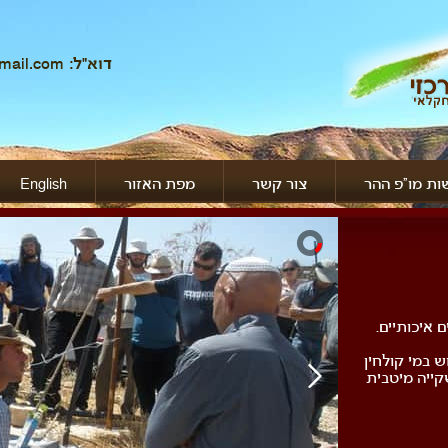
דוא"ל: giladfreund@gmail.com
ת מו"פ ההר
צור קשר
מפת האזור
English
ם איכותיים.
ש במי קולחין
קייה מיטבית